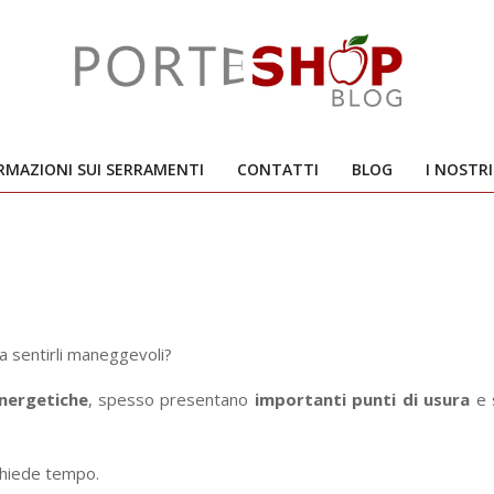
RMAZIONI SUI SERRAMENTI
CONTATTI
BLOG
I NOSTR
Primary
Navigation
Menu
 a sentirli maneggevoli?
energetiche
, spesso presentano
importanti punti di usura
e 
ichiede tempo.