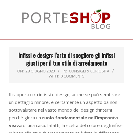
Skip
to
content
Primary
Navigation
Infissi e design: l’arte di scegliere gli infissi
Menu
giusti per il tuo stile di arredamento
ON:
28 GIUGNO 2023
IN:
CONSIGLI & CURIOSITÀ
WITH:
0 COMMENTS
Il rapporto tra infissi e design, anche se può sembrare
un dettaglio minore, è certamente un aspetto da non
sottovalutare nel vasto mondo del design d’interni
perché gioca un
ruolo fondamentale nell’impronta
visiva
di una casa. Infatti, la scelta del colore degli infissi
in base allo stile di arredamento può fare la differenza