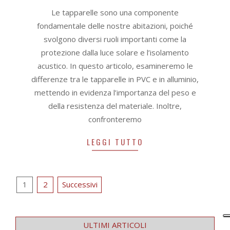
06-
Le tapparelle sono una componente
12
fondamentale delle nostre abitazioni, poiché
svolgono diversi ruoli importanti come la
protezione dalla luce solare e l’isolamento
acustico. In questo articolo, esamineremo le
differenze tra le tapparelle in PVC e in alluminio,
mettendo in evidenza l’importanza del peso e
della resistenza del materiale. Inoltre,
confronteremo
LEGGI TUTTO
Navigazione
1
2
Successivi
articoli
ULTIMI ARTICOLI